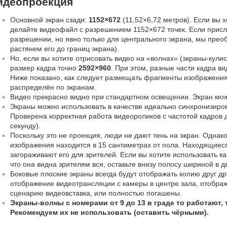
идеопроекция
Основной экран сзади:
1152×672
(11,52×6,72 метров). Если вы х
делайте видеофайл с разрешением 1152×672 точек. Если присл
разрешении, но явно только для центрального экрана, мы прео
растянем его до границ экрана).
Но, если вы хотите отрисовать видео на «волнах» (экраны-кулис
размер кадра точно
2592×960
. При этом, разные части кадра в
Ниже показано, как следует размещать фрагменты изображения 
распределён по экранам.
Видео прекрасно видно при стандартном освещении. Экран можн
Экраны можно использовать в качестве идеально синхронизиров
Проверена корректная работа видеороликов с частотой кадров д
секунду).
Поскольку это не проекция, люди не дают тень на экран. Однако
изображения находится в 15 сантиметрах от пола. Находящиес
загораживают его для зрителей. Если вы хотите использовать кар
что она видна зрителям вся, оставьте внизу полосу шириной в д
Боковые плоские экраны всегда будут отображать копию друг дру
отображение видеотрансляции с камеры в центре зала, отображ
сценарию видеовставка, или полностью погашены.
Экраны-волны с номерами от 9 до 13 в граде то работают, т
Рекомендуем их не использовать (оставить чёрными).