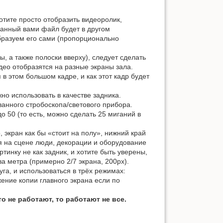
отите просто отобразить видеоролик,
анный вами файл будет в другом
бразуем его сами (пропорционально
ы, а также полоски вверху), следует сделать
идео отобразятся на разные экраны зала.
в этом большом кадре, и как этот кадр будет
о использовать в качестве задника.
анного стробоскопа/светового прибора.
о 50 (то есть, можно сделать 25 миганий в
, экран как бы «стоит на полу», нижний край
я на сцене люди, декорации и оборудование
тинку не как задник, и хотите быть уверены,
ва метра (примерно 2/7 экрана, 200px).
га, и использоваться в трёх режимах:
ение копии главного экрана если по
о не работают, то работают не все.