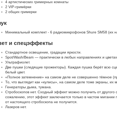
4 артистических гримерных комнаты
2 VIP-гримёрки
2 общих гримерки
вук
Минимальный комплект - 6 радиомикрофонов Shure SM58 (их на
вет и спецэффекты
Стандартное освещение, градации яркости.
Spot/Wash/Beam — практически в любых направлениях и цветах
Ультрафиолет.
Две пушки (следящие прожекторы). Каждая пушка берёт всю сце
белый цвет.
«Полное затемнение» на самом деле не совершенно тёмное (пр
То, что выглядит как «кулисы», на самом деле тоже экраны, их
Генераторы дыма, тумана.
Стробоскопов нет. Сходный эффект можно получить от другого с
сожалению, этот эффект заключается только в частом мигании 
от настоящего стробоскопа не получится.
Лазеров нет.