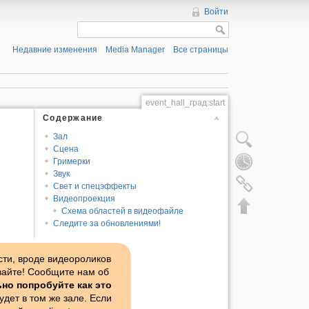
Войти
Недавние изменения
Media Manager
Все страницы
event_hall_град:start
Содержание
Зал
Показать исходный 
Сцена
История страницы
Гримерки
Звук
Ссылки сюда
Свет и спецэффекты
Видеопроекция
Наверх
Схема областей в видеофайле
Следите за обновлениями!
ти, вроде видеороликов
вайте! Сообщите нам об
но попробуйте как это
будет в том же зале. Если