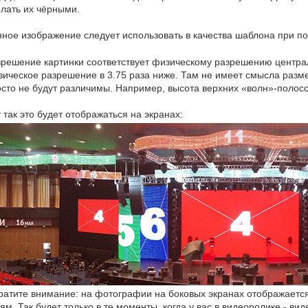
лать их чёрными.
ное изображение следует использовать в качества шаблона при по
зрешение картинки соответствует физическому разрешению центра
ическое разрешение в 3.75 раза ниже. Там не имеет смысла разм
сто не будут различимы. Например, высота верхних «волн»-полосок
 так это будет отображаться на экранах:
атите внимание: на фотографии на боковых экранах отображается
ям. Так будет только в те моменты, когда у вас в видеоролике - в