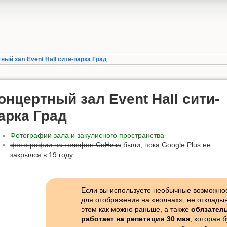
ный зал Event Hall сити-парка Град
онцертный зал Event Hall сити-
арка Град
Фотографии зала и закулисного пространства
фотографии на телефон СоНика
были, пока Google Plus не
закрылся в 19 году.
Если вы используете необычные возможнос
для отображения на «волнах», не отклады
этом как можно раньше, а также
обязатель
работает на репетиции 30 мая
, которая 