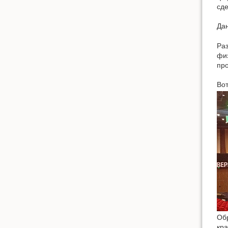
сде
Дан
Ра
физ
про
Вот
Обр
кра